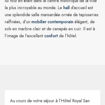
lui tout en étant dans le centre historique de la ville
la plus incroyable au monde. Le
hall
d’accueil est
une splendide salle mansardée ornée de tapisseries
raffinées, d’un
mobilier contemporain
élégant, de
sols en marbre clair et de canapés en cuir. Il est à
l’image de l’excellent
confort
de l’hôtel.
Au cours de votre séjour à l’Hôtel Royal San