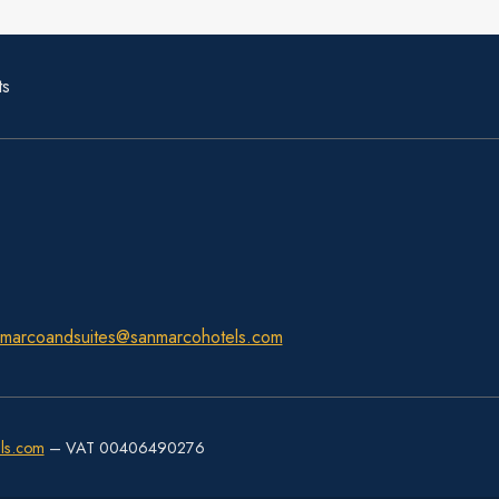
ts
nmarcoandsuites@sanmarcohotels.com
ls.com
– VAT 00406490276