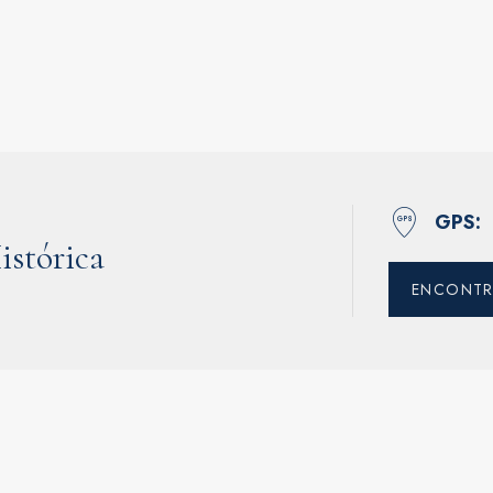
GPS
istórica
ENCONTR